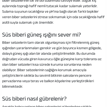
biber sebzelerinin sık ve bol sulanması tavsiye edilir. Soğuk kış
aylarında toprağı hafif nemli tutacak kadar sulamak yeterlidir.
Sulama suyunun sıcaklığına ve pH’ına bağlı olarak farklı tepkiler
veren biber sebzelerini strese sokmamak için oda sıcaklığında hafif
asitli suyla sulamak çok önemlidir.
Süs biberi güneş ışığını sever mi?
Biber sebzelerin tam olarak olgunlaşması için filtrelenmiş güneş
ışığından yararlanmaları gerekir ve gün boyunca kısmen gölgede,
dolaylı güneş ışığı alan bir alanda yetiştirilmelidir. Bu durumda
doğrudan vücuda giren kavurucu öğle güneşine karşı toleransı az
olan biber sebzeleri kısa sürede kuruma sorunlarına neden
olabiliyor. Biber sebzelerinin sağlığını korumak amacıyla
yetiştiricilerin sıklıkla bu sevimli bitkinin saksılarını pencere
pervazlarına veya teras ve balkon köşelerine yerleştirdikleri
bilinmektedir.
Süs biberi nasıl gübrelenir?
Amatör bahçıvanların biber sebzelerini gübrelerken sıklıkla