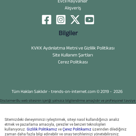
Evcil Hayvanlar
Alışveriş
Bilgiler
KVKK Aydınlatma Metni ve Gizlilik Politikası
Site Kullanım Şartları
Cerez Politikası
Tüm Hakları Saklıdır - trends-on-internet.com © 2019 - 2026
Disclaimer:Bu web sitesinin içeriği yalnızca bilgilendirme amaçlıdır ve profesyonel tavsiye
niteliğinde değildir. Blog yazılarında ifade edilen görüşler yalnızca yazarlara ait olup, web
sitesi sahibinin veya başka herhangi bir tüzel kişiliğin görüşlerini yansıtmaz. Bu web
sitesinde sunulan bilgiler kişisel araştırma ve deneyimlere dayanmaktadır ve bunların
Sitemizdeki deneyiminizi iyileştirmek, siteyi nasıl kullandığınızı analiz
doğru, eksiksiz veya güncel olduğuna dair hiçbir garanti verilemez. Web sitesi sahibi ve
etmek ve pazarlama amacıyla, çerezler ve benzeri teknolojileri
yazarları, bu web sitesindeki bilgilerin kullanımından veya uygulanmasından kaynaklanan
kullanıyoruz.
Gizlilik Politikamız
ve
Çerez Politikamız
üzerinden dilediğiniz
her türlü kayıp, hasar veya yaralanmaya ilişkin hiçbir sorumluluk kabul etmez. Okuyucular
zaman daha fazla bilgi edinebilir ve onay tercihlerinizi yönetebilirsiniz.