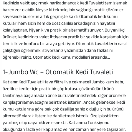
Kedinizle vakit geçirmek harikadır ancak Kedi Tuvaleti temizlemek
bazen zor olabilir. Neyse ki teknolojinin sağladığı pratik çözümler
sayesinde bu sorun artık geçmişte kaldı. Otomatik kedi kumu
kutuları hem sizin hem de dost canlısı arkadaşınızın hayatını
kolaylaştıran, hijyenik ve pratik bir alternatif sunuyor. Bu yenilikçi
ürünler, kedinizin tuvalet ihtiyacını pratik bir şekilde karşılamak için
temizlik ve konforu bir araya getiriyor. Otomatik tuvaletlerin nasıl
çalıştığını öğrenmek istiyorsanız yazımızdan daha fazlasını
öğrenebilirsiniz. Otomatik kedi kumu modelleri arasında…
1-Jumbo Wc – Otomatik Kedi Tuvaleti
Katlanır Kedi Tuvaleti Hava filtreli ve çekmeceli Jumbo kum kabı,
özellikle kediler için pratik bir çöp kutusu çözümüdür. Ürünü
tanıtmaya başlamadan önce bu tuvaletin listedeki diğer ürünlerle
karşılaştırılamayacağını belirtmek isterim. Ancak geleneksel kedi
kumu kutularına göre pek çok özelliğe sahip olduğu için bu ürünü
alternatif olarak listemize dahil etmek istedik. Özel plastikten
yapılmış olup dayanıklı ve esnektir. Katlanma fonksiyonu
olduğundan fazla yer kaplamaz ve her zaman her yere taşınabilir.