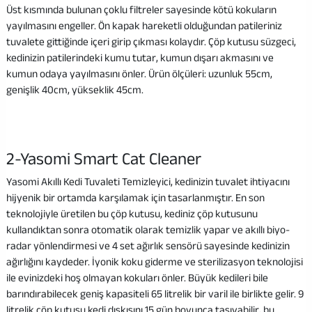
Üst kısmında bulunan çoklu filtreler sayesinde kötü kokuların
yayılmasını engeller. Ön kapak hareketli olduğundan patileriniz
tuvalete gittiğinde içeri girip çıkması kolaydır. Çöp kutusu süzgeci,
kedinizin patilerindeki kumu tutar, kumun dışarı akmasını ve
kumun odaya yayılmasını önler. Ürün ölçüleri: uzunluk 55cm,
genişlik 40cm, yükseklik 45cm.
2-Yasomi Smart Cat Cleaner
Yasomi Akıllı Kedi Tuvaleti Temizleyici, kedinizin tuvalet ihtiyacını
hijyenik bir ortamda karşılamak için tasarlanmıştır. En son
teknolojiyle üretilen bu çöp kutusu, kediniz çöp kutusunu
kullandıktan sonra otomatik olarak temizlik yapar ve akıllı biyo-
radar yönlendirmesi ve 4 set ağırlık sensörü sayesinde kedinizin
ağırlığını kaydeder. İyonik koku giderme ve sterilizasyon teknolojisi
ile evinizdeki hoş olmayan kokuları önler. Büyük kedileri bile
barındırabilecek geniş kapasiteli 65 litrelik bir varil ile birlikte gelir. 9
litrelik çöp kutusu kedi dışkısını 15 gün boyunca taşıyabilir, bu