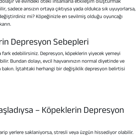
dolaşır ve evindeki öteki insanlarla etkileşim oluşturmak
ir, sadece ansızın ortaya çıktıysa yada oldukca sık uyuyorlarsa,
 değiştirdiniz mi? Köpeğinizle en sevilmiş olduğu oyuncağı
arın.
erin Depresyon Sebepleri
a fark edebilirsiniz. Depresyon, köpeklerin yiyecek yemeyi
ilir. Bundan dolayı, evcil hayvanınızın normal diyetinde ve
 bakın. İştahtaki herhangi bir değişiklik depresyon belirtisi
aşladıysa – Köpeklerin Depresyon
p yerlere saklaniyorsa, stresli veya üzgün hissediyor olabilir.