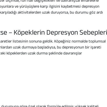
r biçimde, ruh hali değişiklikleri ve davranışsal emarelerle
 oyunlara ve yürüyüşlere karşı ilgisini kaybetmesi depresyon
 karşıladığı aktivitelerden uzak duruyorsa, bu durumu göz ardı
sizse – Köpeklerin Depresyon Sebepler
retler listesinin sonuna geldik. Köpeğiniz normalde toplumsal
anlardan uzak durmaya başladıysa, bu depresyonun bir işareti
öteki köpeklerden uzak durma şeklinde davranışlar
k durumuna göre özel olarak formüle edilmiş yüksek kaliteli