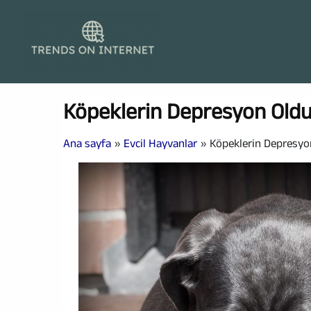
İçeriğe
atla
Köpeklerin Depresyon ​​Old
Ana sayfa
Evcil Hayvanlar
Köpeklerin Depresyon