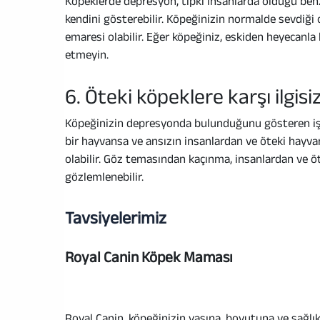
Köpeklerde depresyon, tıpkı insanlarda olduğu benze
kendini gösterebilir. Köpeğinizin normalde sevdiği
emaresi olabilir. Eğer köpeğiniz, eskiden heyecanla
etmeyin.
6. Öteki köpeklere karşı ilgi
Köpeğinizin depresyonda bulunduğunu gösteren işa
bir hayvansa ve ansızın insanlardan ve öteki hayv
olabilir. Göz temasından kaçınma, insanlardan ve 
gözlemlenebilir.
Tavsiyelerimiz
Royal Canin Köpek Maması
Royal Canin, köpeğinizin yaşına, boyutuna ve sağlı